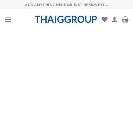
Skip
ADD ANYTHING HERE OR JUST REMOVE IT...
to
THAIGGROUP
content