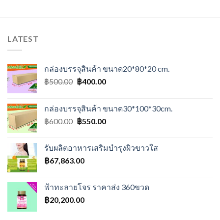
LATEST
กล่องบรรจุสินค้า ขนาด20*80*20 cm.
Original
Current
฿
500.00
฿
400.00
price
price
was:
is:
กล่องบรรจุสินค้า ขนาด30*100*30cm.
฿500.00.
฿400.00.
Original
Current
฿
600.00
฿
550.00
price
price
was:
is:
รับผลิตอาหารเสริมบำรุงผิวขาวใส
฿600.00.
฿550.00.
฿
67,863.00
ฟ้าทะลายโจร ราคาส่ง 360ขวด
฿
20,200.00