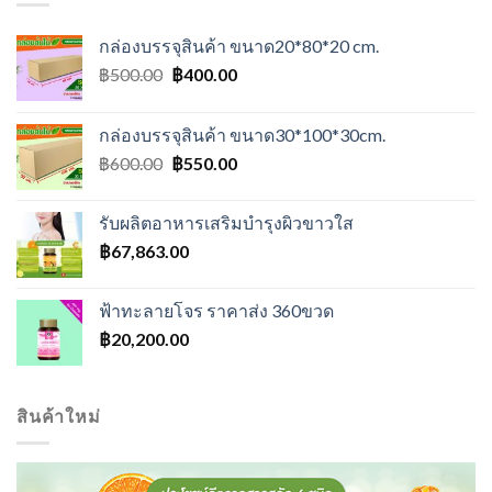
กล่องบรรจุสินค้า ขนาด20*80*20 cm.
Original
Current
฿
500.00
฿
400.00
price
price
was:
is:
กล่องบรรจุสินค้า ขนาด30*100*30cm.
฿500.00.
฿400.00.
Original
Current
฿
600.00
฿
550.00
price
price
was:
is:
รับผลิตอาหารเสริมบำรุงผิวขาวใส
฿600.00.
฿550.00.
฿
67,863.00
ฟ้าทะลายโจร ราคาส่ง 360ขวด
฿
20,200.00
สินค้าใหม่