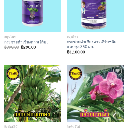
wishlist
wishlist
สมุนไพร
สมุนไพร
กระชายดำเชียงดาวเฮิร์บชนิด
กระชายดำเชียงดาวเฮิร์บ .
แคปซูล 350 มก.
Original
Current
฿
390.00
฿
290.00
price
price
฿
1,100.00
was:
is:
฿390.00.
฿290.00.
Add to
Add to
wishlist
wishlist
กิ่งพันธุ์ไม้
กิ่งพันธุ์ไม้