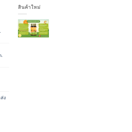
สินค้าใหม่
.
urrent
rice
s:
.
400.00.
urrent
rice
s:
550.00.
ส่ง