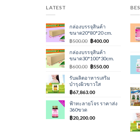
LATEST
BES
กล่องบรรจุสินค้า
ขนาด20*80*20 cm.
Original
Current
฿
500.00
฿
400.00
price
price
กล่องบรรจุสินค้า
was:
is:
ขนาด30*100*30cm.
฿500.00.
฿400.00.
Original
Current
฿
600.00
฿
550.00
price
price
รับผลิตอาหารเสริม
was:
is:
บำรุงผิวขาวใส
฿600.00.
฿550.00.
฿
67,863.00
ฟ้าทะลายโจร ราคาส่ง
360ขวด
฿
20,200.00