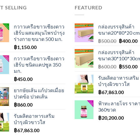
T SELLING
FEATURED
กวาวเครือขาวเชียงดาว
กล่องบรรจุสินค้า
เฮิร์บ ผสมสมุนไพรบำรุง
ขนาด20*80*20 cm
ร่างกาย ขนาด 500 มก.
Original
C
฿
500.00
฿
400.00
฿
1,150.00
price
p
กล่องบรรจุสินค้า
was:
i
กวาวเครือขาวเชียงดาว
ขนาด30*100*30cm
฿500.00.
฿
เฮิร์บ ชนิดเเคปซูล 350
Original
C
฿
600.00
฿
550.00
มก.
price
p
รับผลิตอาหารเสริม
฿
450.00
was:
i
บำรุงผิวขาวใส
฿600.00.
฿
ยากษัยเส้น แก้ปวดเมื่อย
฿
67,863.00
ปวดข้อ ปวดเส้น
ฟ้าทะลายโจร ราคา
฿
860.00
360ขวด
รับผลิตอาหารเสริม
฿
20,200.00
บำรุงผิวขาวใส
฿
67,863.00