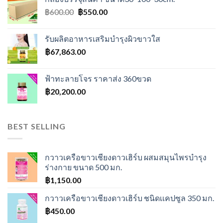
฿500.00.
฿400.00.
Original
Current
฿
600.00
฿
550.00
price
price
was:
is:
รับผลิตอาหารเสริมบำรุงผิวขาวใส
฿600.00.
฿550.00.
฿
67,863.00
ฟ้าทะลายโจร ราคาส่ง 360ขวด
฿
20,200.00
BEST SELLING
กวาวเครือขาวเชียงดาวเฮิร์บ ผสมสมุนไพรบำรุง
ร่างกาย ขนาด 500 มก.
฿
1,150.00
กวาวเครือขาวเชียงดาวเฮิร์บ ชนิดเเคปซูล 350 มก.
฿
450.00