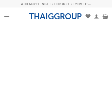
Skip
ADD ANYTHING HERE OR JUST REMOVE IT...
to
THAIGGROUP
content