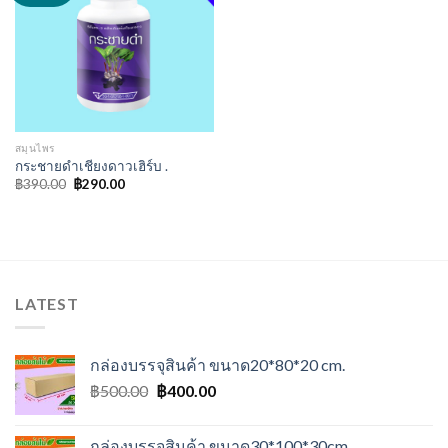
Add to
wishlist
สมุนไพร
กระชายดำเชียงดาวเฮิร์บ .
Original
Current
฿
390.00
฿
290.00
price
price
was:
is:
฿390.00.
฿290.00.
LATEST
กล่องบรรจุสินค้า ขนาด20*80*20 cm.
Original
Current
฿
500.00
฿
400.00
price
price
was:
is:
กล่องบรรจุสินค้า ขนาด30*100*30cm.