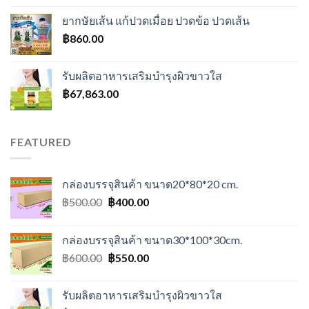
ยากษัยเส้น แก้ปวดเมื่อย ปวดข้อ ปวดเส้น
฿
860.00
รับผลิตอาหารเสริมบำรุงผิวขาวใส
฿
67,863.00
FEATURED
กล่องบรรจุสินค้า ขนาด20*80*20 cm.
Original
Current
฿
500.00
฿
400.00
price
price
was:
is:
กล่องบรรจุสินค้า ขนาด30*100*30cm.
฿500.00.
฿400.00.
Original
Current
฿
600.00
฿
550.00
price
price
was:
is:
รับผลิตอาหารเสริมบำรุงผิวขาวใส
฿600.00.
฿550.00.