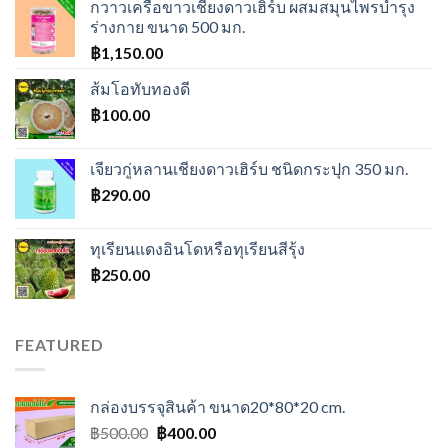
กวาวเครือขาวเชียงดาวเฮิร์บ ผสมสมุนไพรบำรุง
ร่างกาย ขนาด 500 มก.
฿
1,150.00
ส้มโอทับทองดี
฿
100.00
เจียวกู่หลานเชียงดาวเฮิร์บ ชนิดกระปุก 350 มก.
฿
290.00
ทุเรียนแดงอินโดหรือทุเรียนสีรุ้ง
฿
250.00
FEATURED
กล่องบรรจุสินค้า ขนาด20*80*20 cm.
Original
Current
฿
500.00
฿
400.00