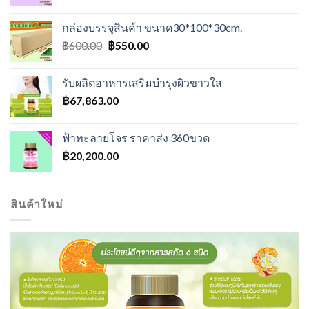
price
price
was:
is:
กล่องบรรจุสินค้า ขนาด30*100*30cm.
฿500.00.
฿400.00.
Original
Current
฿
600.00
฿
550.00
price
price
was:
is:
รับผลิตอาหารเสริมบำรุงผิวขาวใส
฿600.00.
฿550.00.
฿
67,863.00
ฟ้าทะลายโจร ราคาส่ง 360ขวด
฿
20,200.00
สินค้าใหม่