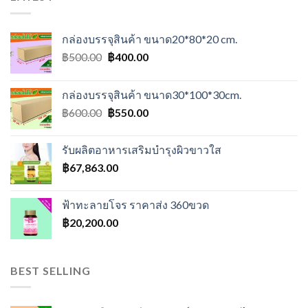
กล่องบรรจุสินค้า ขนาด20*80*20 cm.
Original
Current
฿
500.00
฿
400.00
price
price
was:
is:
กล่องบรรจุสินค้า ขนาด30*100*30cm.
฿500.00.
฿400.00.
Original
Current
฿
600.00
฿
550.00
price
price
was:
is:
รับผลิตอาหารเสริมบำรุงผิวขาวใส
฿600.00.
฿550.00.
฿
67,863.00
ฟ้าทะลายโจร ราคาส่ง 360ขวด
฿
20,200.00
BEST SELLING