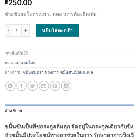
250.00
฿
ช่วยขับลมในกระเพาะ ลดอาการท้องอืดเฟ้อ
จำนวน ขมิ้นชันเชียงดาวเฮิร์บ ชนิดกระปุก 350 มก. ชิ้น
หยิบใส่ตะกร้า
รหัสสินค้า:
70
หมวดหมู่:
สมุนไพร
ป้ายกำกับ:
ขมิ้นชันตราเชียงดาว
,
ขมิ้นชันเม็ดแคปซุล
คำอธิบาย
ขมิ้นชันเป็นพืชกระกูลล้มลุก จัดอยู่ในกระกูลเดียวกับขิง
หัวขมิ้นมีประโยชน์ทางยาช่วยในการ รักษาอาการวิงเวี