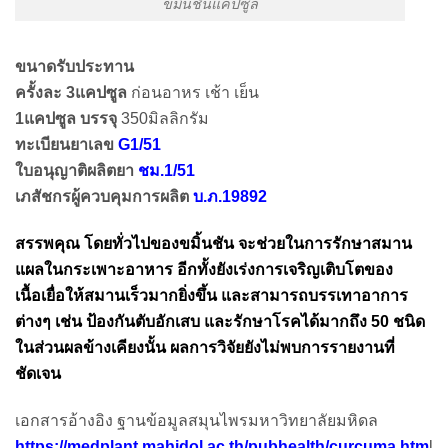
ขมิ้นชั้นแคปซูล
ขนาดรับประทาน
ครั้งละ 3แคปซูล
ก่อนอาหร เช้า เย็น
1แคปซูล บรรจุ
350มิลลิกรัม
ทะเบียนยาเลข
G1/51
ใบอนุญาติผลิตยา
ชม.1/51
เภสัชกรผู้ควบคุมการผลิต
บ.ภ.19892
สรรพคุณ โดยทั่วไปของขมิ้นชัน จะช่วยในการรักษาสมาน
แผลในกระเพาะอาหาร อีกทั้งยังเร่งการเจริญเติบโตของ
เนื้อเยื่อให้สมานเร็วมากยิ่งขึ้น และสามารถบรรเทาอาการ
ต่างๆ เช่น ป้องกันตับอักเสบ และรักษาโรคได้มากถึง 50 ชนิด
ในส่วนผลข้างเคียงนั้น ผลการวิจัยยังไม่พบการรายงานที่
ชัดเจน
เอกสารอ้างอิง ฐานข้อมูลสมุนไพรมหาวิทยาลัยมหิดล
https://medplant.mahidol.ac.th/pubhealth/curcuma.htm
l