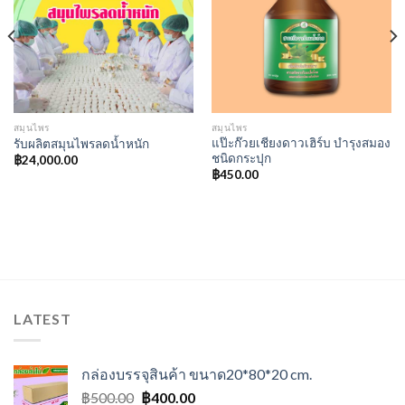
Add to
Add to
wishlist
wishlist
สมุนไพร
สมุนไพร
แป๊ะก๊วยเชียงดาวเฮิร์บ บำรุงสมอง
รับผลิตสมุนไพรลดน้ำหนัก
ชนิดกระปุก
฿
24,000.00
฿
450.00
LATEST
กล่องบรรจุสินค้า ขนาด20*80*20 cm.
Original
Current
฿
500.00
฿
400.00