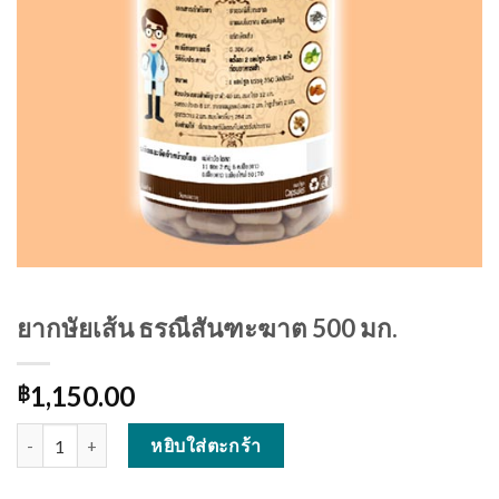
ยากษัยเส้น ธรณีสันฑะฆาต 500 มก.
1,150.00
฿
จำนวน ยากษัยเส้น ธรณีสันฑะฆาต 500 มก. ชิ้น
หยิบใส่ตะกร้า