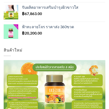
was:
is:
รับผลิตอาหารเสริมบำรุงผิวขาวใส
฿600.00.
฿550.00.
฿
67,863.00
ฟ้าทะลายโจร ราคาส่ง 360ขวด
฿
20,200.00
สินค้าใหม่