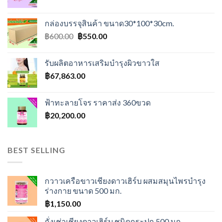
price
price
was:
is:
กล่องบรรจุสินค้า ขนาด30*100*30cm.
฿500.00.
฿400.00.
Original
Current
฿
600.00
฿
550.00
price
price
was:
is:
รับผลิตอาหารเสริมบำรุงผิวขาวใส
฿600.00.
฿550.00.
฿
67,863.00
ฟ้าทะลายโจร ราคาส่ง 360ขวด
฿
20,200.00
BEST SELLING
กวาวเครือขาวเชียงดาวเฮิร์บ ผสมสมุนไพรบำรุง
ร่างกาย ขนาด 500 มก.
฿
1,150.00
ถั่งเช่าเชียงดาวเฮิร์บ ชนิดกระปุก 500 มก.