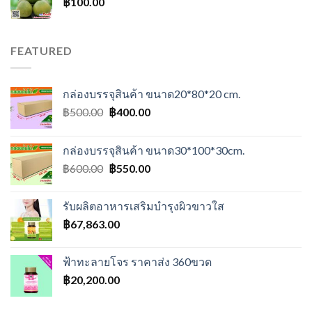
฿
100.00
FEATURED
กล่องบรรจุสินค้า ขนาด20*80*20 cm.
Original
Current
฿
500.00
฿
400.00
price
price
was:
is:
กล่องบรรจุสินค้า ขนาด30*100*30cm.
฿500.00.
฿400.00.
Original
Current
฿
600.00
฿
550.00
price
price
was:
is:
รับผลิตอาหารเสริมบำรุงผิวขาวใส
฿600.00.
฿550.00.
฿
67,863.00
ฟ้าทะลายโจร ราคาส่ง 360ขวด
฿
20,200.00