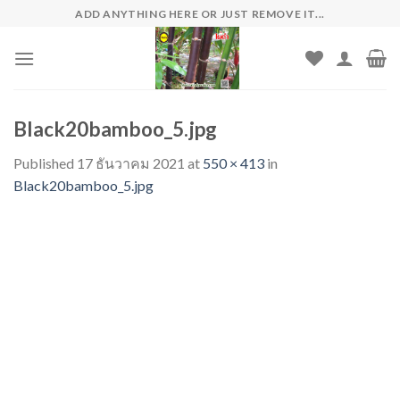
Skip
ADD ANYTHING HERE OR JUST REMOVE IT...
to
content
Black20bamboo_5.jpg
Published
17 ธันวาคม 2021
at
550 × 413
in
Black20bamboo_5.jpg