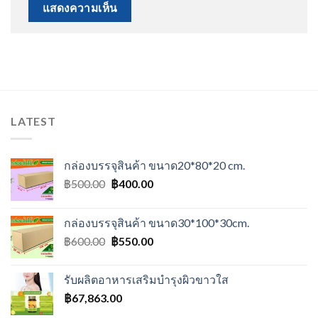
LATEST
กล่องบรรจุสินค้า ขนาด20*80*20 cm.
Original
Current
฿
500.00
฿
400.00
price
price
was:
is:
กล่องบรรจุสินค้า ขนาด30*100*30cm.
฿500.00.
฿400.00.
Original
Current
฿
600.00
฿
550.00
price
price
was:
is:
รับผลิตอาหารเสริมบำรุงผิวขาวใส
฿600.00.
฿550.00.
฿
67,863.00