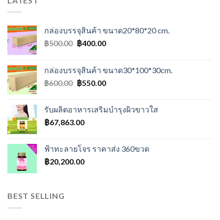
LATEST
กล่องบรรจุสินค้า ขนาด20*80*20 cm.
Original
Current
฿
500.00
฿
400.00
price
price
was:
is:
กล่องบรรจุสินค้า ขนาด30*100*30cm.
฿500.00.
฿400.00.
Original
Current
฿
600.00
฿
550.00
price
price
was:
is:
รับผลิตอาหารเสริมบำรุงผิวขาวใส
฿600.00.
฿550.00.
฿
67,863.00
ฟ้าทะลายโจร ราคาส่ง 360ขวด
฿
20,200.00
BEST SELLING