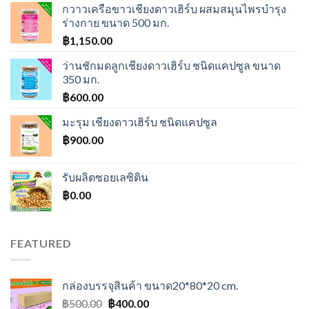
กวาวเครือขาวเชียงดาวเฮิร์บ ผสมสมุนไพรบำรุง
ร่างกาย ขนาด 500 มก.
฿
1,150.00
ว่านชักมดลูกเชียงดาวเฮิร์บ ชนิดแคปซูล ขนาด
350 มก.
฿
600.00
มะรุม เชียงดาวเฮิร์บ ชนิดแคปซูล
฿
900.00
รับผลิตซอยเลซิติน
฿
0.00
FEATURED
กล่องบรรจุสินค้า ขนาด20*80*20 cm.
Original
Current
฿
500.00
฿
400.00