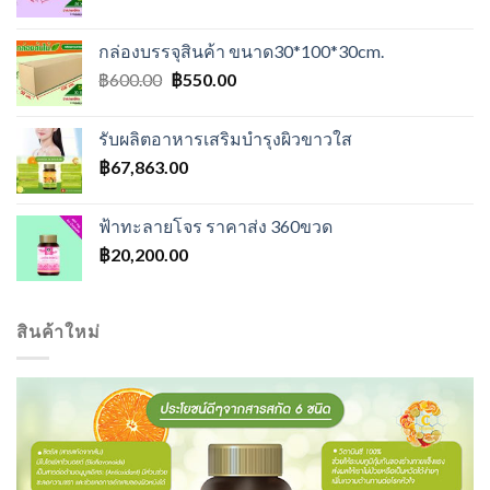
price
price
was:
is:
กล่องบรรจุสินค้า ขนาด30*100*30cm.
฿500.00.
฿400.00.
Original
Current
฿
600.00
฿
550.00
price
price
was:
is:
รับผลิตอาหารเสริมบำรุงผิวขาวใส
฿600.00.
฿550.00.
฿
67,863.00
ฟ้าทะลายโจร ราคาส่ง 360ขวด
฿
20,200.00
สินค้าใหม่