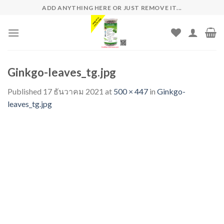
Skip
ADD ANYTHING HERE OR JUST REMOVE IT...
to
content
Ginkgo-leaves_tg.jpg
Published
17 ธันวาคม 2021
at
500 × 447
in
Ginkgo-
leaves_tg.jpg