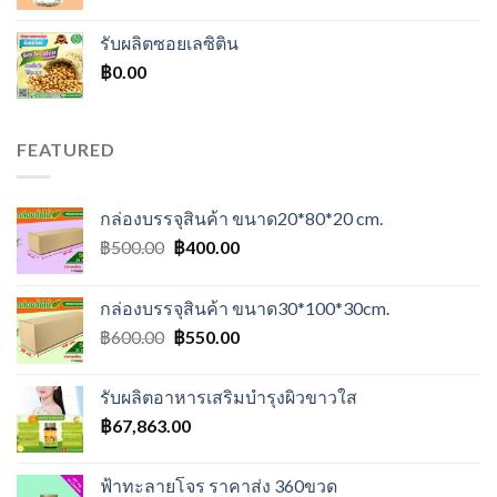
รับผลิตซอยเลซิติน
฿
0.00
FEATURED
กล่องบรรจุสินค้า ขนาด20*80*20 cm.
Original
Current
฿
500.00
฿
400.00
price
price
was:
is:
กล่องบรรจุสินค้า ขนาด30*100*30cm.
฿500.00.
฿400.00.
Original
Current
฿
600.00
฿
550.00
price
price
was:
is:
รับผลิตอาหารเสริมบำรุงผิวขาวใส
฿600.00.
฿550.00.
฿
67,863.00
ฟ้าทะลายโจร ราคาส่ง 360ขวด