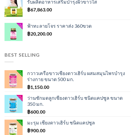
รับผลิตอาหารเสริมบำรุงผิวขาวใส
฿600.00.
฿550.00.
฿
67,863.00
ฟ้าทะลายโจร ราคาส่ง 360ขวด
฿
20,200.00
BEST SELLING
กวาวเครือขาวเชียงดาวเฮิร์บ ผสมสมุนไพรบำรุง
ร่างกาย ขนาด 500 มก.
฿
1,150.00
ว่านชักมดลูกเชียงดาวเฮิร์บ ชนิดแคปซูล ขนาด
350 มก.
฿
600.00
มะรุม เชียงดาวเฮิร์บ ชนิดแคปซูล
฿
900.00