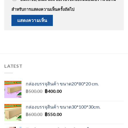
สำหรับการแสดงความเห็นครั้งถัดไป
LATEST
กล่องบรรจุสินค้า ขนาด20*80*20 cm.
Original
Current
฿
500.00
฿
400.00
price
price
was:
is:
กล่องบรรจุสินค้า ขนาด30*100*30cm.
฿500.00.
฿400.00.
Original
Current
฿
600.00
฿
550.00
price
price
was:
is: