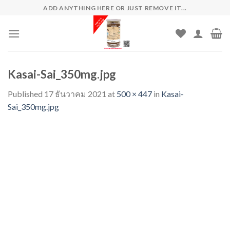
Skip
ADD ANYTHING HERE OR JUST REMOVE IT...
to
content
Kasai-Sai_350mg.jpg
Published
17 ธันวาคม 2021
at
500 × 447
in
Kasai-
Sai_350mg.jpg