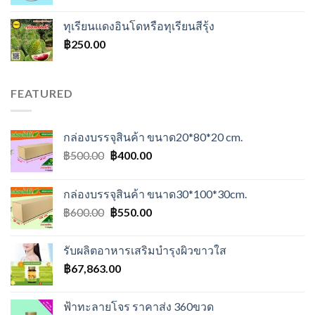
ทุเรียนแดงอินโดหรือทุเรียนสีรุ้ง
฿
250.00
FEATURED
กล่องบรรจุสินค้า ขนาด20*80*20 cm.
Original
Current
฿
500.00
฿
400.00
price
price
was:
is:
กล่องบรรจุสินค้า ขนาด30*100*30cm.
฿500.00.
฿400.00.
Original
Current
฿
600.00
฿
550.00
price
price
was:
is:
รับผลิตอาหารเสริมบำรุงผิวขาวใส
฿600.00.
฿550.00.
฿
67,863.00
ฟ้าทะลายโจร ราคาส่ง 360ขวด