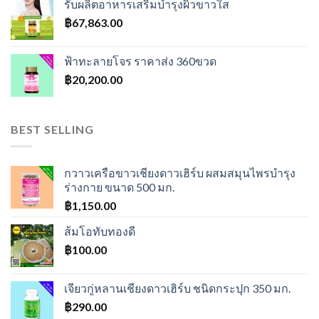
รับผลิตอาหารเสริมบำรุงผิวขาวใส
฿600.00.
฿550.00.
฿
67,863.00
ฟ้าทะลายโจร ราคาส่ง 360ขวด
฿
20,200.00
BEST SELLING
กวาวเครือขาวเชียงดาวเฮิร์บ ผสมสมุนไพรบำรุง
ร่างกาย ขนาด 500 มก.
฿
1,150.00
ส้มโอทับทองดี
฿
100.00
เจียวกู่หลานเชียงดาวเฮิร์บ ชนิดกระปุก 350 มก.
฿
290.00