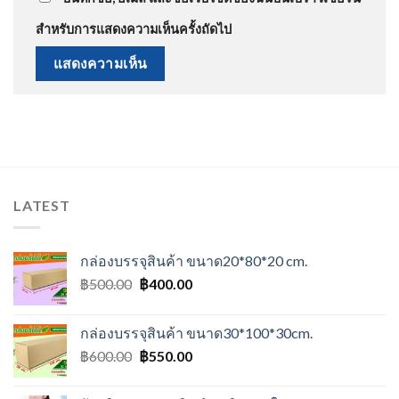
สำหรับการแสดงความเห็นครั้งถัดไป
LATEST
กล่องบรรจุสินค้า ขนาด20*80*20 cm.
Original
Current
฿
500.00
฿
400.00
price
price
was:
is:
กล่องบรรจุสินค้า ขนาด30*100*30cm.
฿500.00.
฿400.00.
Original
Current
฿
600.00
฿
550.00
price
price
was:
is: