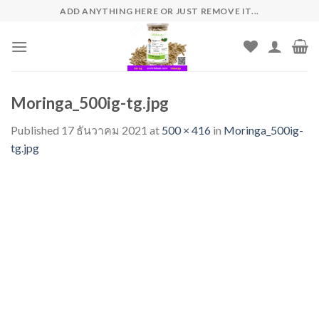
Skip
ADD ANYTHING HERE OR JUST REMOVE IT...
to
content
Moringa_500ig-tg.jpg
Published
17 ธันวาคม 2021
at
500 × 416
in
Moringa_500ig-
tg.jpg