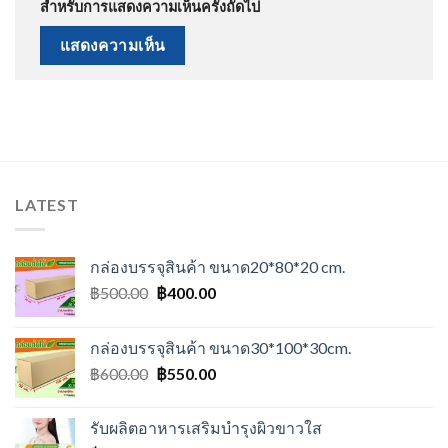
สำหรับการแสดงความเห็นครั้งถัดไป
LATEST
กล่องบรรจุสินค้า ขนาด20*80*20 cm.
Original
Current
฿
500.00
฿
400.00
price
price
was:
is:
กล่องบรรจุสินค้า ขนาด30*100*30cm.
฿500.00.
฿400.00.
Original
Current
฿
600.00
฿
550.00
price
price
was:
is:
รับผลิตอาหารเสริมบำรุงผิวขาวใส
฿600.00.
฿550.00.