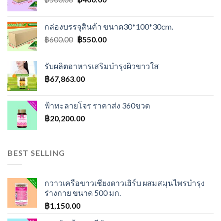
price
price
was:
is:
กล่องบรรจุสินค้า ขนาด30*100*30cm.
฿500.00.
฿400.00.
Original
Current
฿
600.00
฿
550.00
price
price
was:
is:
รับผลิตอาหารเสริมบำรุงผิวขาวใส
฿600.00.
฿550.00.
฿
67,863.00
ฟ้าทะลายโจร ราคาส่ง 360ขวด
฿
20,200.00
BEST SELLING
กวาวเครือขาวเชียงดาวเฮิร์บ ผสมสมุนไพรบำรุง
ร่างกาย ขนาด 500 มก.
฿
1,150.00