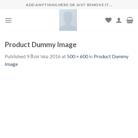
Skip
ADD ANYTHING HERE OR JUST REMOVE IT...
to
content
Product Dummy Image
Published
9 สิงหาคม 2016
at
500 × 600
in
Product Dummy
Image