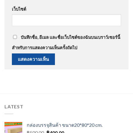
เว็บไซต์
บันทึกชื่อ, อีเมล และชื่อเว็บไซต์ของฉันบนเบราว์เซอร์นี้
สำหรับการแสดงความเห็นครั้งถัดไป
LATEST
กล่องบรรจุสินค้า ขนาด20*80*20 cm.
Original
Current
฿
500.00
฿
400.00