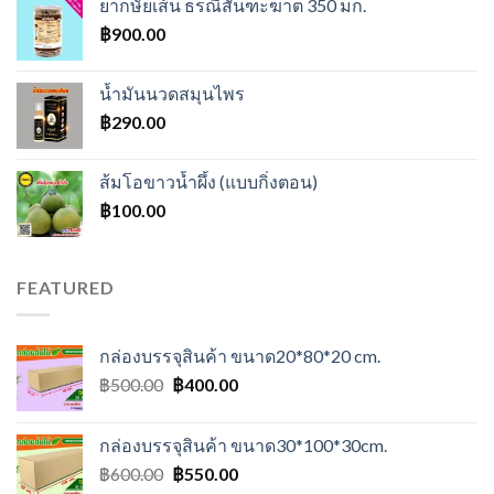
ยากษัยเส้น ธรณีสันฑะฆาต 350 มก.
฿
900.00
น้ำมันนวดสมุนไพร
฿
290.00
ส้มโอขาวน้ำผึ้ง (แบบกิ่งตอน)
฿
100.00
FEATURED
กล่องบรรจุสินค้า ขนาด20*80*20 cm.
Original
Current
฿
500.00
฿
400.00
price
price
was:
is:
กล่องบรรจุสินค้า ขนาด30*100*30cm.
฿500.00.
฿400.00.
Original
Current
฿
600.00
฿
550.00