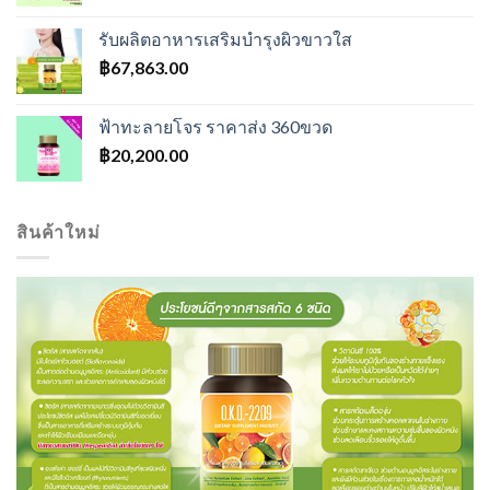
price
price
was:
is:
รับผลิตอาหารเสริมบำรุงผิวขาวใส
฿600.00.
฿550.00.
฿
67,863.00
ฟ้าทะลายโจร ราคาส่ง 360ขวด
฿
20,200.00
สินค้าใหม่