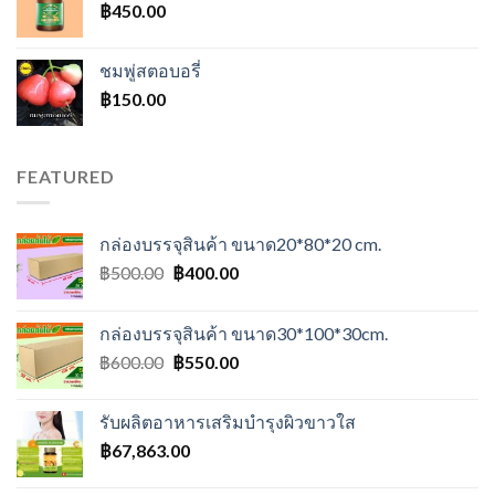
฿
450.00
ชมพู่สตอบอรี่
฿
150.00
FEATURED
กล่องบรรจุสินค้า ขนาด20*80*20 cm.
Original
Current
฿
500.00
฿
400.00
price
price
was:
is:
กล่องบรรจุสินค้า ขนาด30*100*30cm.
฿500.00.
฿400.00.
Original
Current
฿
600.00
฿
550.00
price
price
was:
is:
รับผลิตอาหารเสริมบำรุงผิวขาวใส
฿600.00.
฿550.00.
฿
67,863.00