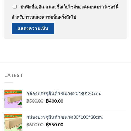
บันทึกชื่อ, อีเมล และชื่อเว็บไซต์ของฉันบนเบราว์เซอร์นี้
สำหรับการแสดงความเห็นครั้งถัดไป
LATEST
กล่องบรรจุสินค้า ขนาด20*80*20 cm.
Original
Current
฿
500.00
฿
400.00
price
price
was:
is:
กล่องบรรจุสินค้า ขนาด30*100*30cm.
฿500.00.
฿400.00.
Original
Current
฿
600.00
฿
550.00
price
price