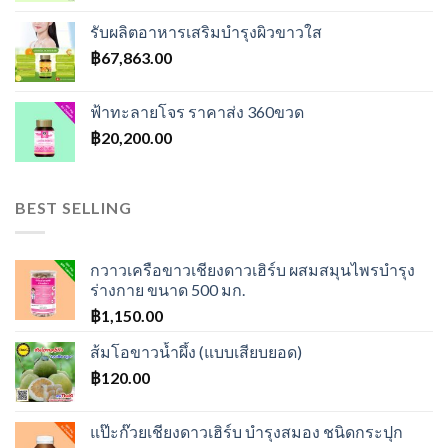
was:
is:
รับผลิตอาหารเสริมบำรุงผิวขาวใส
฿600.00.
฿550.00.
฿
67,863.00
ฟ้าทะลายโจร ราคาส่ง 360ขวด
฿
20,200.00
BEST SELLING
กวาวเครือขาวเชียงดาวเฮิร์บ ผสมสมุนไพรบำรุง
ร่างกาย ขนาด 500 มก.
฿
1,150.00
ส้มโอขาวน้ำผึ้ง (แบบเสียบยอด)
฿
120.00
แป๊ะก๊วยเชียงดาวเฮิร์บ บำรุงสมอง ชนิดกระปุก