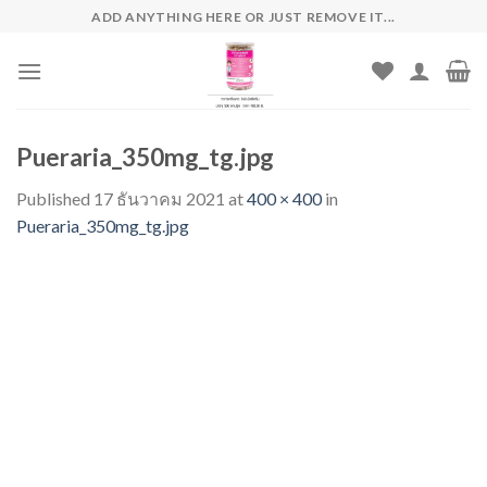
Skip
ADD ANYTHING HERE OR JUST REMOVE IT...
to
content
Pueraria_350mg_tg.jpg
Published
17 ธันวาคม 2021
at
400 × 400
in
Pueraria_350mg_tg.jpg