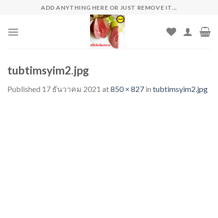
Skip
ADD ANYTHING HERE OR JUST REMOVE IT...
to
content
tubtimsyim2.jpg
Published
17 ธันวาคม 2021
at
850 × 827
in
tubtimsyim2.jpg