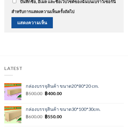
บันทึกชื่อ, อีเมล และชื่อเว็บไซต์ของฉันบนเบราว์เซอร์นี้
สำหรับการแสดงความเห็นครั้งถัดไป
LATEST
กล่องบรรจุสินค้า ขนาด20*80*20 cm.
Original
Current
฿
500.00
฿
400.00
price
price
was:
is:
กล่องบรรจุสินค้า ขนาด30*100*30cm.
฿500.00.
฿400.00.
Original
Current
฿
600.00
฿
550.00
price
price