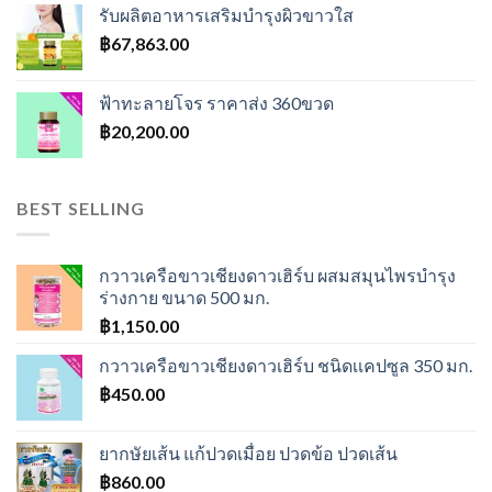
was:
is:
รับผลิตอาหารเสริมบำรุงผิวขาวใส
฿600.00.
฿550.00.
฿
67,863.00
ฟ้าทะลายโจร ราคาส่ง 360ขวด
฿
20,200.00
BEST SELLING
กวาวเครือขาวเชียงดาวเฮิร์บ ผสมสมุนไพรบำรุง
ร่างกาย ขนาด 500 มก.
฿
1,150.00
กวาวเครือขาวเชียงดาวเฮิร์บ ชนิดเเคปซูล 350 มก.
฿
450.00
ยากษัยเส้น แก้ปวดเมื่อย ปวดข้อ ปวดเส้น
฿
860.00