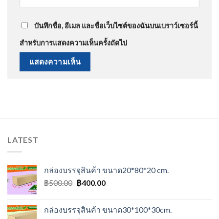
บันทึกชื่อ, อีเมล และชื่อเว็บไซต์ของฉันบนเบราว์เซอร์นี้
สำหรับการแสดงความเห็นครั้งถัดไป
LATEST
กล่องบรรจุสินค้า ขนาด20*80*20 cm.
Original
Current
฿
500.00
฿
400.00
price
price
was:
is:
กล่องบรรจุสินค้า ขนาด30*100*30cm.
฿500.00.
฿400.00.