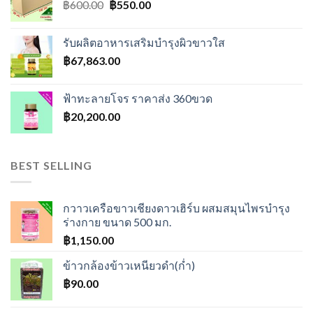
Original
Current
฿
600.00
฿
550.00
price
price
was:
is:
รับผลิตอาหารเสริมบำรุงผิวขาวใส
฿600.00.
฿550.00.
฿
67,863.00
ฟ้าทะลายโจร ราคาส่ง 360ขวด
฿
20,200.00
BEST SELLING
กวาวเครือขาวเชียงดาวเฮิร์บ ผสมสมุนไพรบำรุง
ร่างกาย ขนาด 500 มก.
฿
1,150.00
ข้าวกล้องข้าวเหนียวดำ(ก่ำ)
฿
90.00