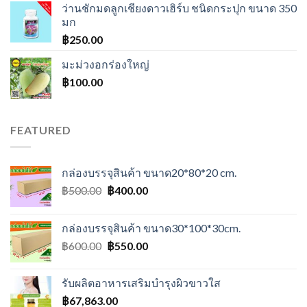
ว่านชักมดลูกเชียงดาวเฮิร์บ ชนิดกระปุก ขนาด 350
มก
฿
250.00
มะม่วงอกร่องใหญ่
฿
100.00
FEATURED
กล่องบรรจุสินค้า ขนาด20*80*20 cm.
Original
Current
฿
500.00
฿
400.00
price
price
was:
is:
กล่องบรรจุสินค้า ขนาด30*100*30cm.
฿500.00.
฿400.00.
Original
Current
฿
600.00
฿
550.00
price
price
was:
is:
รับผลิตอาหารเสริมบำรุงผิวขาวใส
฿600.00.
฿550.00.
฿
67,863.00