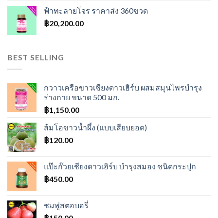
ฟ้าทะลายโจร ราคาส่ง 360ขวด
฿
20,200.00
BEST SELLING
กวาวเครือขาวเชียงดาวเฮิร์บ ผสมสมุนไพรบำรุง
ร่างกาย ขนาด 500 มก.
฿
1,150.00
ส้มโอขาวน้ำผึ้ง (แบบเสียบยอด)
฿
120.00
แป๊ะก๊วยเชียงดาวเฮิร์บ บำรุงสมอง ชนิดกระปุก
฿
450.00
ชมพู่สตอบอรี่
฿
150.00