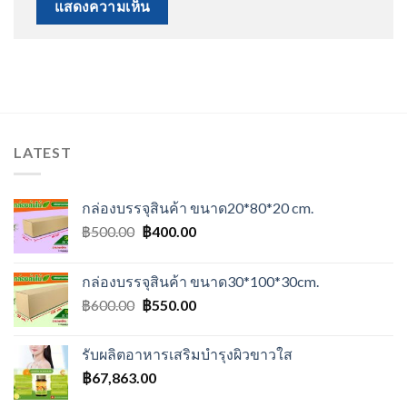
LATEST
กล่องบรรจุสินค้า ขนาด20*80*20 cm.
Original
Current
฿
500.00
฿
400.00
price
price
was:
is:
กล่องบรรจุสินค้า ขนาด30*100*30cm.
฿500.00.
฿400.00.
Original
Current
฿
600.00
฿
550.00
price
price
was:
is:
รับผลิตอาหารเสริมบำรุงผิวขาวใส
฿600.00.
฿550.00.
฿
67,863.00