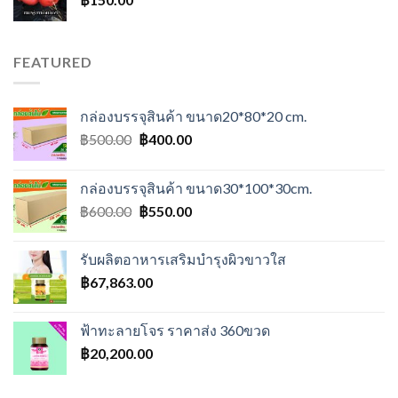
FEATURED
กล่องบรรจุสินค้า ขนาด20*80*20 cm.
Original
Current
฿
500.00
฿
400.00
price
price
was:
is:
กล่องบรรจุสินค้า ขนาด30*100*30cm.
฿500.00.
฿400.00.
Original
Current
฿
600.00
฿
550.00
price
price
was:
is:
รับผลิตอาหารเสริมบำรุงผิวขาวใส
฿600.00.
฿550.00.
฿
67,863.00
ฟ้าทะลายโจร ราคาส่ง 360ขวด
฿
20,200.00