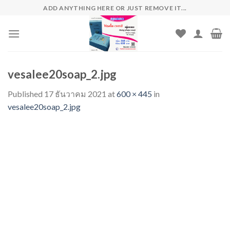
Skip
ADD ANYTHING HERE OR JUST REMOVE IT...
to
content
vesalee20soap_2.jpg
Published
17 ธันวาคม 2021
at
600 × 445
in
vesalee20soap_2.jpg