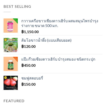
BEST SELLING
กวาวเครือขาวเชียงดาวเฮิร์บ ผสมสมุนไพรบำรุง
ร่างกาย ขนาด 500 มก.
฿
1,150.00
ส้มโอขาวน้ำผึ้ง (แบบเสียบยอด)
฿
120.00
แป๊ะก๊วยเชียงดาวเฮิร์บ บำรุงสมอง ชนิดกระปุก
฿
450.00
ชมพู่สตอบอรี่
฿
150.00
FEATURED