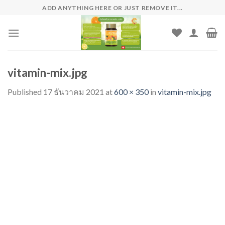
Skip
ADD ANYTHING HERE OR JUST REMOVE IT...
to
content
vitamin-mix.jpg
Published
17 ธันวาคม 2021
at
600 × 350
in
vitamin-mix.jpg