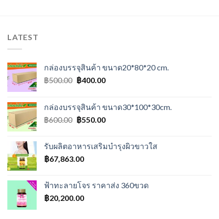
LATEST
กล่องบรรจุสินค้า ขนาด20*80*20 cm.
Original
Current
฿
500.00
฿
400.00
price
price
was:
is:
กล่องบรรจุสินค้า ขนาด30*100*30cm.
฿500.00.
฿400.00.
Original
Current
฿
600.00
฿
550.00
price
price
was:
is:
รับผลิตอาหารเสริมบำรุงผิวขาวใส
฿600.00.
฿550.00.
฿
67,863.00
ฟ้าทะลายโจร ราคาส่ง 360ขวด
฿
20,200.00