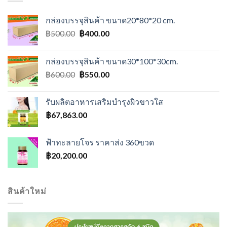
กล่องบรรจุสินค้า ขนาด20*80*20 cm.
Original
Current
฿
500.00
฿
400.00
price
price
was:
is:
กล่องบรรจุสินค้า ขนาด30*100*30cm.
฿500.00.
฿400.00.
Original
Current
฿
600.00
฿
550.00
price
price
was:
is:
รับผลิตอาหารเสริมบำรุงผิวขาวใส
฿600.00.
฿550.00.
฿
67,863.00
ฟ้าทะลายโจร ราคาส่ง 360ขวด
฿
20,200.00
สินค้าใหม่