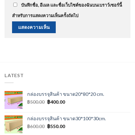
บันทึกชื่อ, อีเมล และชื่อเว็บไซต์ของฉันบนเบราว์เซอร์นี้
สำหรับการแสดงความเห็นครั้งถัดไป
LATEST
กล่องบรรจุสินค้า ขนาด20*80*20 cm.
Original
Current
฿
500.00
฿
400.00
price
price
was:
is:
กล่องบรรจุสินค้า ขนาด30*100*30cm.
฿500.00.
฿400.00.
Original
Current
฿
600.00
฿
550.00
price
price