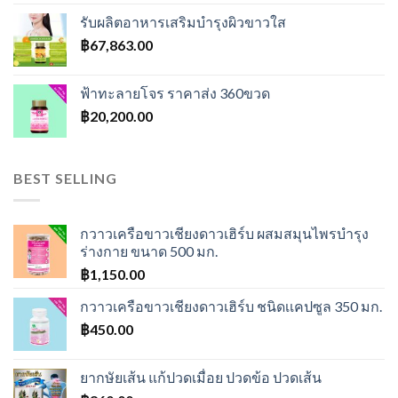
was:
is:
รับผลิตอาหารเสริมบำรุงผิวขาวใส
฿600.00.
฿550.00.
฿
67,863.00
ฟ้าทะลายโจร ราคาส่ง 360ขวด
฿
20,200.00
BEST SELLING
กวาวเครือขาวเชียงดาวเฮิร์บ ผสมสมุนไพรบำรุง
ร่างกาย ขนาด 500 มก.
฿
1,150.00
กวาวเครือขาวเชียงดาวเฮิร์บ ชนิดเเคปซูล 350 มก.
฿
450.00
ยากษัยเส้น แก้ปวดเมื่อย ปวดข้อ ปวดเส้น