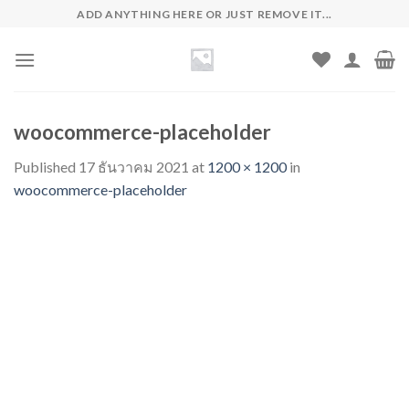
Skip
ADD ANYTHING HERE OR JUST REMOVE IT...
to
content
woocommerce-placeholder
Published
17 ธันวาคม 2021
at
1200 × 1200
in
woocommerce-placeholder