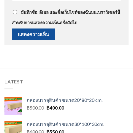
บันทึกชื่อ, อีเมล และชื่อเว็บไซต์ของฉันบนเบราว์เซอร์นี้
สำหรับการแสดงความเห็นครั้งถัดไป
LATEST
กล่องบรรจุสินค้า ขนาด20*80*20 cm.
Original
Current
฿
500.00
฿
400.00
price
price
was:
is:
กล่องบรรจุสินค้า ขนาด30*100*30cm.
฿500.00.
฿400.00.
Original
Current
฿
600.00
฿
550.00