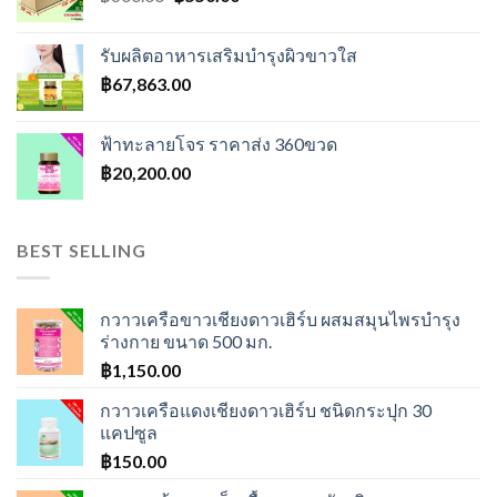
price
price
was:
is:
รับผลิตอาหารเสริมบำรุงผิวขาวใส
฿600.00.
฿550.00.
฿
67,863.00
ฟ้าทะลายโจร ราคาส่ง 360ขวด
฿
20,200.00
BEST SELLING
กวาวเครือขาวเชียงดาวเฮิร์บ ผสมสมุนไพรบำรุง
ร่างกาย ขนาด 500 มก.
฿
1,150.00
กวาวเครือแดงเชียงดาวเฮิร์บ ชนิดกระปุก 30
แคปซูล
฿
150.00