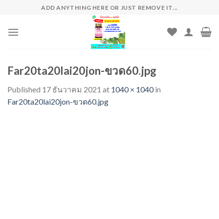
Skip
ADD ANYTHING HERE OR JUST REMOVE IT...
to
content
Far20ta20lai20jon-ขวด60.jpg
Published
17 ธันวาคม 2021
at
1040 × 1040
in
Far20ta20lai20jon-ขวด60.jpg